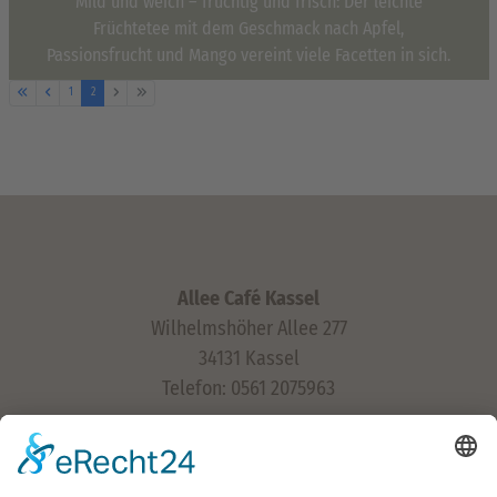
Mild und weich – fruchtig und frisch: Der leichte
Früchtetee mit dem Geschmack nach Apfel,
Passionsfrucht und Mango vereint viele Facetten in sich.
1
2
Allee Café Kassel
Wilhelmshöher Allee 277
34131 Kassel
Telefon: 0561 2075963
Öffnungszeiten:
Montag – Samstag 9.30 – 17.00 Uhr