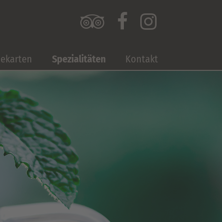



sekarten
Spezialitäten
Kontakt
tück
Kaffee
gskarte
Kuchen, Torten, Waffeln
änkekarte
Tee
n, Torten, Waffeln