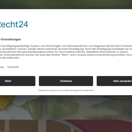
Tee
Bio Grüner Tee Gunpowder
ßer. Der fein-herbe Geschmack dieses Gunpowder-Tees
aus enthaltenen angenehmen Dosis Koffein.