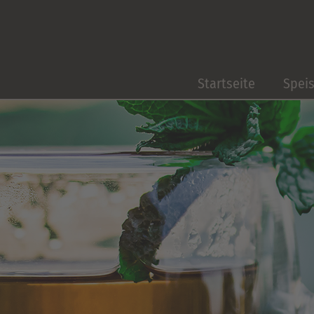
Startseite
Spei
Frühs
Mitta
Getr
Kuche